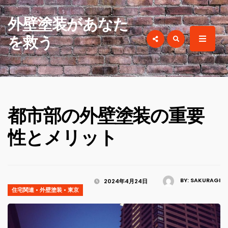
for:
外壁塗装があなた
を救う
外壁塗装があなたを救う
都市部の外壁塗装の重要
性とメリット
BY:
SAKURAGI
2024年4月24日
住宅関連
•
外壁塗装
•
東京