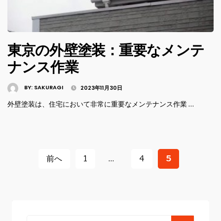
東京の外壁塗装：重要なメンテ
ナンス作業
BY:
SAKURAGI
2023年11月30日
外壁塗装は、住宅において非常に重要なメンテナンス作業 …
投
稿
前へ
1
…
4
5
ナ
ビ
ゲ