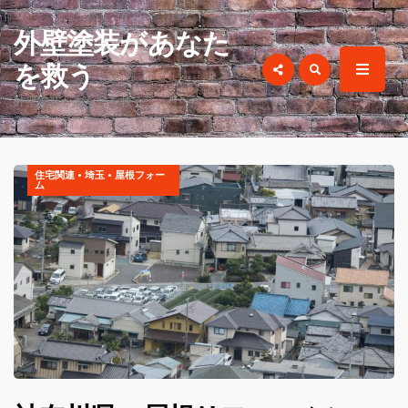
for:
外壁塗装があなた
を救う
外壁塗装があなたを救う
住宅関連
•
埼玉
•
屋根フォー
ム