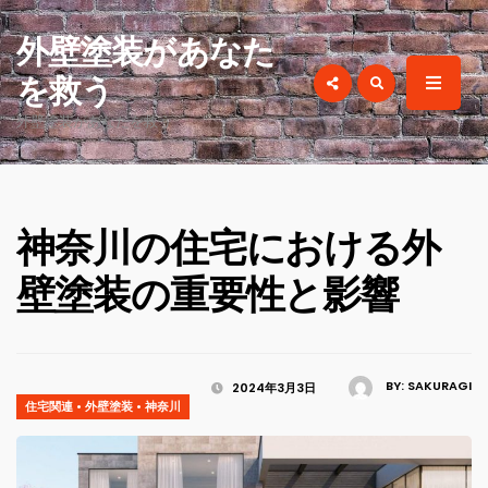
for:
外壁塗装があなた
を救う
外壁塗装があなたを救う
神奈川の住宅における外
壁塗装の重要性と影響
BY:
SAKURAGI
2024年3月3日
住宅関連
•
外壁塗装
•
神奈川